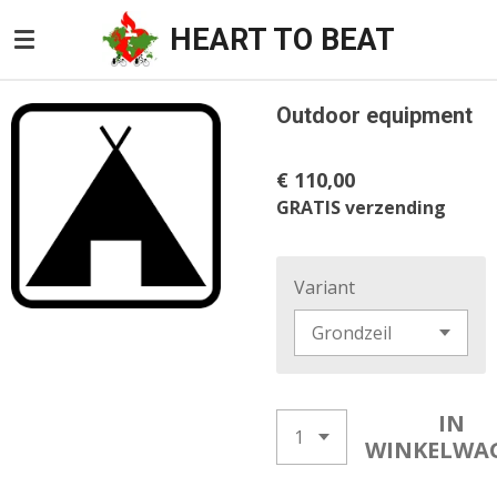
Ga
HEART TO BEAT
direct
naar
de
Outdoor equipment
hoofdinhoud
€ 110,00
GRATIS verzending
Variant
IN
WINKELWA