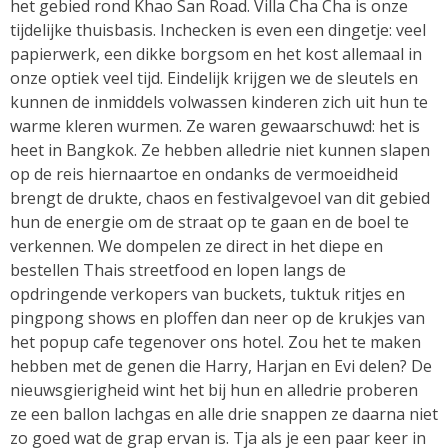
het gebied rond Khao San Road. Villa Cha Cha is onze
tijdelijke thuisbasis. Inchecken is even een dingetje: veel
papierwerk, een dikke borgsom en het kost allemaal in
onze optiek veel tijd. Eindelijk krijgen we de sleutels en
kunnen de inmiddels volwassen kinderen zich uit hun te
warme kleren wurmen. Ze waren gewaarschuwd: het is
heet in Bangkok. Ze hebben alledrie niet kunnen slapen
op de reis hiernaartoe en ondanks de vermoeidheid
brengt de drukte, chaos en festivalgevoel van dit gebied
hun de energie om de straat op te gaan en de boel te
verkennen. We dompelen ze direct in het diepe en
bestellen Thais streetfood en lopen langs de
opdringende verkopers van buckets, tuktuk ritjes en
pingpong shows en ploffen dan neer op de krukjes van
het popup cafe tegenover ons hotel. Zou het te maken
hebben met de genen die Harry, Harjan en Evi delen? De
nieuwsgierigheid wint het bij hun en alledrie proberen
ze een ballon lachgas en alle drie snappen ze daarna niet
zo goed wat de grap ervan is. Tja als je een paar keer in