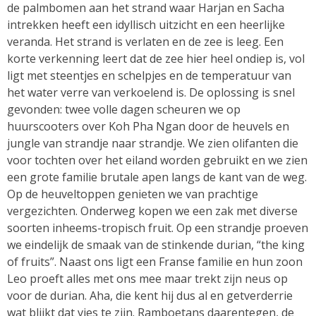
de palmbomen aan het strand waar Harjan en Sacha
intrekken heeft een idyllisch uitzicht en een heerlijke
veranda. Het strand is verlaten en de zee is leeg. Een
korte verkenning leert dat de zee hier heel ondiep is, vol
ligt met steentjes en schelpjes en de temperatuur van
het water verre van verkoelend is. De oplossing is snel
gevonden: twee volle dagen scheuren we op
huurscooters over Koh Pha Ngan door de heuvels en
jungle van strandje naar strandje. We zien olifanten die
voor tochten over het eiland worden gebruikt en we zien
een grote familie brutale apen langs de kant van de weg.
Op de heuveltoppen genieten we van prachtige
vergezichten. Onderweg kopen we een zak met diverse
soorten inheems-tropisch fruit. Op een strandje proeven
we eindelijk de smaak van de stinkende durian, “the king
of fruits”. Naast ons ligt een Franse familie en hun zoon
Leo proeft alles met ons mee maar trekt zijn neus op
voor de durian. Aha, die kent hij dus al en getverderrie
wat blijkt dat vies te zijn. Ramboetans daarentegen, de