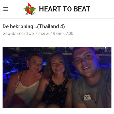
Ga
HEART TO BEAT
direct
naar
de
De bekroning...(Thailand 4)
hoofdinhoud
Gepubliceerd op 7 mei 2019 om 07:00