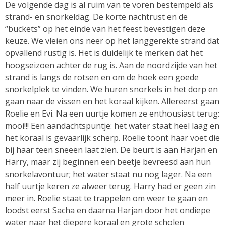
De volgende dag is al ruim van te voren bestempeld als
strand- en snorkeldag. De korte nachtrust en de
“buckets” op het einde van het feest bevestigen deze
keuze. We vleien ons neer op het langgerekte strand dat
opvallend rustig is. Het is duidelijk te merken dat het
hoogseizoen achter de rug is. Aan de noordzijde van het
strand is langs de rotsen en om de hoek een goede
snorkelplek te vinden. We huren snorkels in het dorp en
gaan naar de vissen en het koraal kijken. Allereerst gaan
Roelie en Evi. Na een uurtje komen ze enthousiast terug:
mooi!!! Een aandachtspuntje: het water staat heel laag en
het koraal is gevaarlijk scherp. Roelie toont haar voet die
bij haar teen sneeën laat zien. De beurt is aan Harjan en
Harry, maar zij beginnen een beetje bevreesd aan hun
snorkelavontuur; het water staat nu nog lager. Na een
half uurtje keren ze alweer terug. Harry had er geen zin
meer in. Roelie staat te trappelen om weer te gaan en
loodst eerst Sacha en daarna Harjan door het ondiepe
water naar het diepere koraal en grote scholen