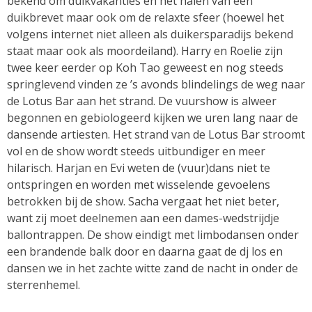
bekend om duikvakanties en het halen van een
duikbrevet maar ook om de relaxte sfeer (hoewel het
volgens internet niet alleen als duikersparadijs bekend
staat maar ook als moordeiland). Harry en Roelie zijn
twee keer eerder op Koh Tao geweest en nog steeds
springlevend vinden ze ’s avonds blindelings de weg naar
de Lotus Bar aan het strand. De vuurshow is alweer
begonnen en gebiologeerd kijken we uren lang naar de
dansende artiesten. Het strand van de Lotus Bar stroomt
vol en de show wordt steeds uitbundiger en meer
hilarisch. Harjan en Evi weten de (vuur)dans niet te
ontspringen en worden met wisselende gevoelens
betrokken bij de show. Sacha vergaat het niet beter,
want zij moet deelnemen aan een dames-wedstrijdje
ballontrappen. De show eindigt met limbodansen onder
een brandende balk door en daarna gaat de dj los en
dansen we in het zachte witte zand de nacht in onder de
sterrenhemel.