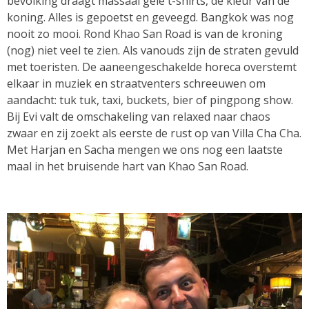
bevolking draagt massaal gele t-shirts, de kleur van de
koning. Alles is gepoetst en geveegd. Bangkok was nog
nooit zo mooi. Rond Khao San Road is van de kroning
(nog) niet veel te zien. Als vanouds zijn de straten gevuld
met toeristen. De aaneengeschakelde horeca overstemt
elkaar in muziek en straatventers schreeuwen om
aandacht: tuk tuk, taxi, buckets, bier of pingpong show.
Bij Evi valt de omschakeling van relaxed naar chaos
zwaar en zij zoekt als eerste de rust op van Villa Cha Cha.
Met Harjan en Sacha mengen we ons nog een laatste
maal in het bruisende hart van Khao San Road.