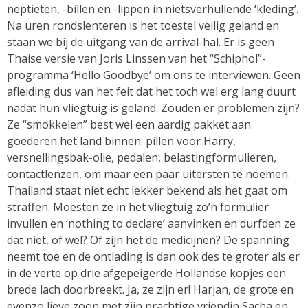
neptieten, -billen en -lippen in nietsverhullende ‘kleding’.
Na uren rondslenteren is het toestel veilig geland en
staan we bij de uitgang van de arrival-hal. Er is geen
Thaise versie van Joris Linssen van het “Schiphol”-
programma ‘Hello Goodbye’ om ons te interviewen. Geen
afleiding dus van het feit dat het toch wel erg lang duurt
nadat hun vliegtuig is geland. Zouden er problemen zijn?
Ze “smokkelen” best wel een aardig pakket aan
goederen het land binnen: pillen voor Harry,
versnellingsbak-olie, pedalen, belastingformulieren,
contactlenzen, om maar een paar uitersten te noemen.
Thailand staat niet echt lekker bekend als het gaat om
straffen. Moesten ze in het vliegtuig zo’n formulier
invullen en ‘nothing to declare’ aanvinken en durfden ze
dat niet, of wel? Of zijn het de medicijnen? De spanning
neemt toe en de ontlading is dan ook des te groter als er
in de verte op drie afgepeigerde Hollandse kopjes een
brede lach doorbreekt. Ja, ze zijn er! Harjan, de grote en
evenzo lieve zoon met zijn prachtige vriendin Sacha en