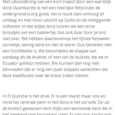
Met uitzondering van een kort traject door een wat lelijk
dorp Oyambarillo is het een heerlijke fietsroute: de
ondergrond is erg goed, het is nooit steil omhoog of
omlaag en met mooi uitzicht op Quito en de omliggende
vulkanen. In dat lelijke dorp scoren we wel verse
broodjes van een bakkertje, dus ook daar hoor je ons
niet over. We hebben daarbovenop het fijnste fietsweer:
zonnetje, weinig wind en niet te warm. Dus Genieten met
een hoofdletter G. We beoordelen de etappe van
vandaag als de leukste, of een van de leukste, die we in
Ecuador gefietst hebben. We kunnen dan nog niet
bevroeden dat er nog een paar etappes aankomen die
deze kwalificatie naar de troon zullen steken.
In El Quinche is het druk. Er is een markt maar ook en
rond het centrale plein in het dorp is het vol volk. De uit
de kluiten gewassen kerk blijkt een beroemde kerk die in
het weekend veel bezoekers trekt. Er zijn ook aardig wat